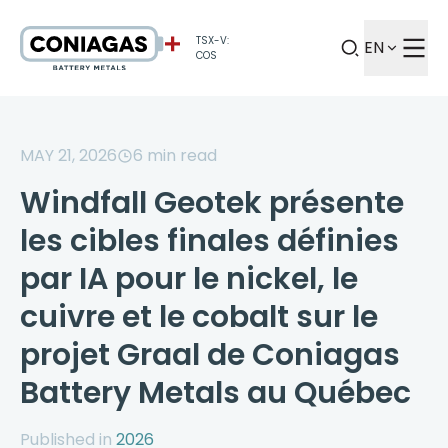
TSX-V:
EN
COS
MAY 21, 2026
6
min read
Windfall Geotek présente
les cibles finales définies
par IA pour le nickel, le
cuivre et le cobalt sur le
projet Graal de Coniagas
Battery Metals au Québec
Published in
2026