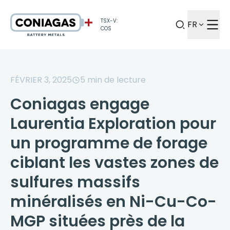
TSX-V:
FR
COS
FÉVRIER 3, 2025
5
min de lecture
Coniagas engage
Laurentia Exploration pour
un programme de forage
ciblant les vastes zones de
sulfures massifs
minéralisés en Ni-Cu-Co-
MGP situées près de la