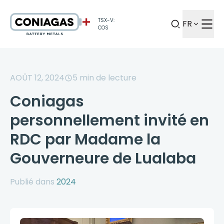
TSX-V:
FR
COS
AOÛT 12, 2024
5
min de lecture
Coniagas
personnellement invité en
RDC par Madame la
Gouverneure de Lualaba
Publié dans
2024