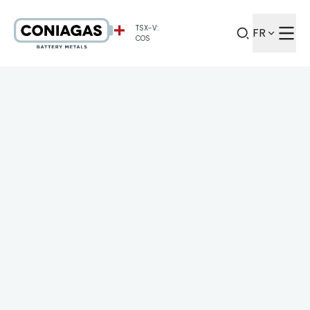
TSX-V:
FR
COS